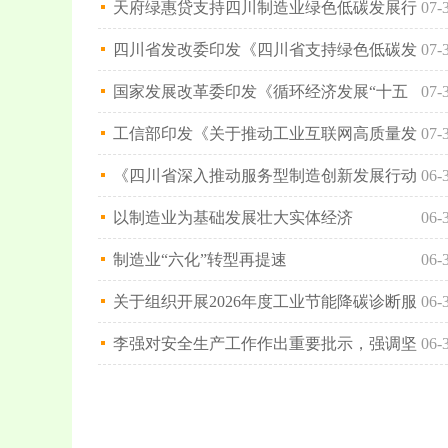
民.....
天府绿惠贷支持四川制造业绿色低碳发展行
07-
动方案
四川省发改委印发《四川省支持绿色低碳发
07-
展.....
国家发展改革委印发《循环经济发展“十五
07-
五.....
工信部印发《关于推动工业互联网高质量发
07-
展.....
《四川省深入推动服务型制造创新发展行动
06-
方.....
以制造业为基础发展壮大实体经济
06-
制造业“六化”转型再提速
06-
关于组织开展2026年度工业节能降碳诊断服
06-
务.....
李强对安全生产工作作出重要批示，强调坚
06-
决.....