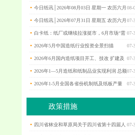
廿二日
今日纸讯│2026年08月03日 星期一 农历六月
08-
廿一日
今日纸讯│2026年07月31日 星期五 农历六月
07-
十八日
白卡纸：纸厂或继续拉涨挺市，6月市场“需
07-
弱价涨”
2026年5月中国造纸行业投资全景扫描
07-
2026年6月国内造纸项目开工、技改 扩建及
07-
新.....
2026年1—5月造纸和纸制品业实现利润 总额
07-
1.....
2026年1-5月全国各省份机制纸及纸板产量
07-
政策措施
四川省林业和草原局关于四川省第十四届人
07-