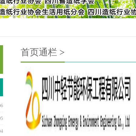
首页通栏
>
06
05
04